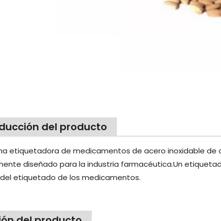
eligente
botellas planas y botellas
eléctrica de bo
e plástico
cuadradas para
vidrio para 
productos de salud
químic
oducción del producto
na etiquetadora de medicamentos de acero inoxidable de al
ente diseñado para la industria farmacéutica.Un etiquetado
n del etiquetado de los medicamentos.
ión del producto