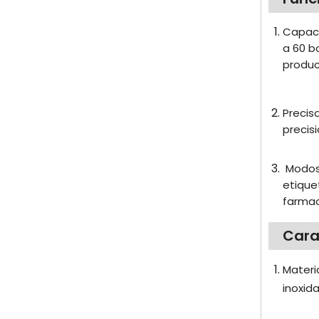
Capaci
a 60 b
produc
Precis
precis
Modos 
etique
farmac
Cara
Materi
inoxida