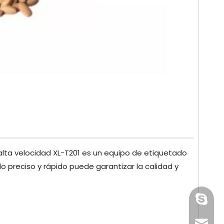
tellas de
envolvente multifuncional
botellas d
bebidas
PLC con pantalla táctil
semiautomátic
as
cara
ta velocidad XL-T201 es un equipo de etiquetado
 preciso y rápido puede garantizar la calidad y
paquet