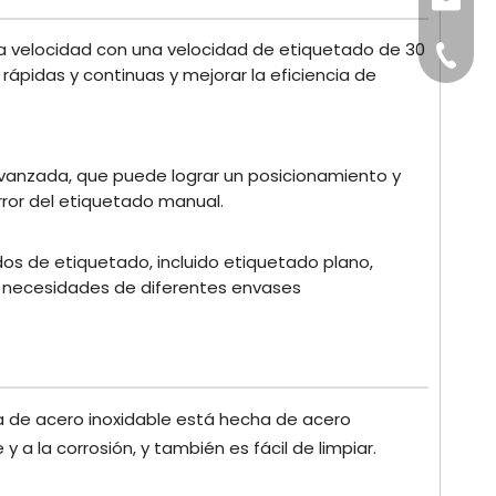
sales@
a velocidad con una velocidad de etiquetado de 30
+86-15
ápidas y continuas y mejorar la eficiencia de
vanzada, que puede lograr un posicionamiento y
rror del etiquetado manual.
s de etiquetado, incluido etiquetado plano,
as necesidades de diferentes envases
a de acero inoxidable está hecha de acero
y a la corrosión, y también es fácil de limpiar.