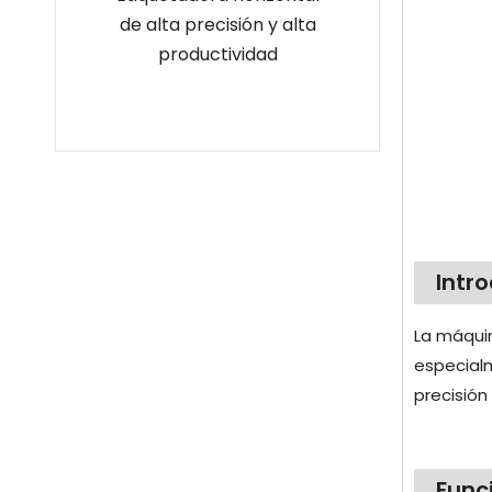
botellas
de alta precisión y alta
escritorio int
cales de
productividad
para botellas d
vidrio
Intr
La máqui
especialm
precisió
Func