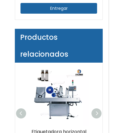
Entregar
Productos
relacionados
ática de
Etiquetadora horizontal
Máquina etique