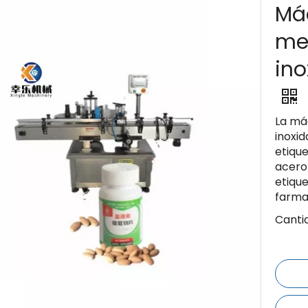
Má
me
ino
La má
inoxid
etique
acero 
etiqu
farma
Canti