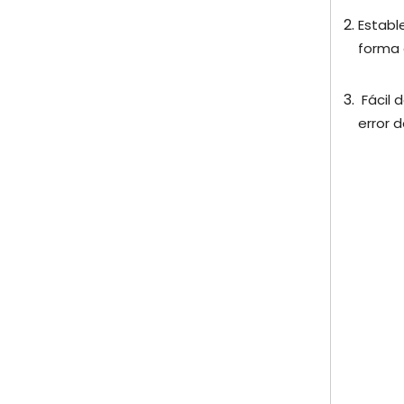
Establ
forma 
Fácil 
error 