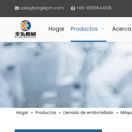
sales@xinglepm.com
+86-15919644519


Hogar
Productos
Acerca
Hogar
»
Productos
»
Llenado de embotellado
»
Máqui