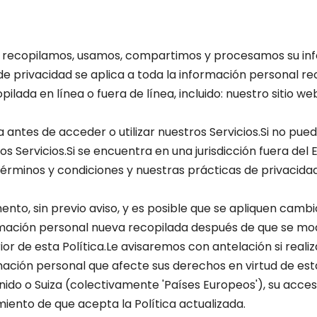
os' recopilamos, usamos, compartimos y procesamos su in
de privacidad se aplica a toda la información personal r
pilada en línea o fuera de línea, incluido: nuestro sitio w
 antes de acceder o utilizar nuestros Servicios.Si no pue
ros Servicios.Si se encuentra en una jurisdicción fuera d
s términos y condiciones y nuestras prácticas de privacida
nto, sin previo aviso, y es posible que se apliquen cambi
ación personal nueva recopilada después de que se modifi
rior de esta Política.Le avisaremos con antelación si rea
ación personal que afecte sus derechos en virtud de esta 
nido o Suiza (colectivamente 'Países Europeos'), su acce
miento de que acepta la Política actualizada.