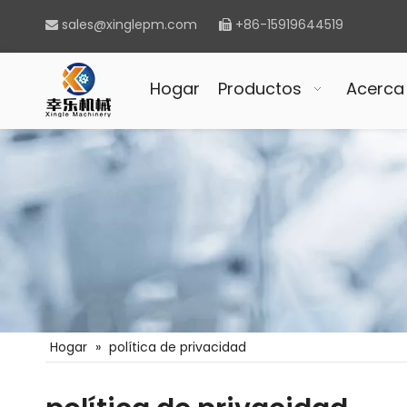
sales@xinglepm.com
+86-15919644519


Hogar
Productos
Acerca
Hogar
»
política de privacidad