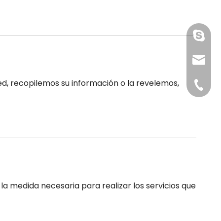
paquet
sales@
d, recopilemos su información o la revelemos,
+86-15
la medida necesaria para realizar los servicios que