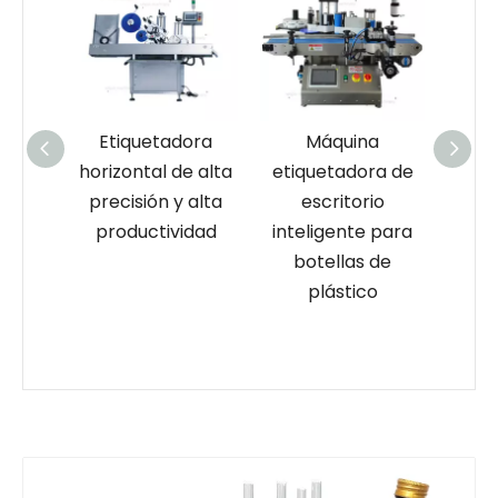
ora
Máquina
Máquina
e alta
etiquetadora de
etiquetadora de
et
 alta
escritorio
botellas planas y
el
idad
inteligente para
botellas
botel
botellas de
cuadradas para
pa
plástico
productos de
salud