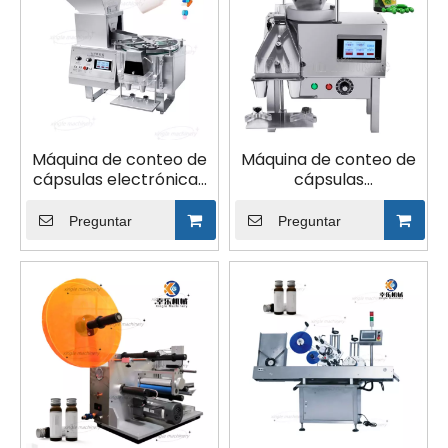
Máquina de conteo de
Máquina de conteo de
cápsulas electrónicas
cápsulas
semiautomática de
semiautomática
escritorio
pequeña con control
Preguntar
Preguntar
Plc