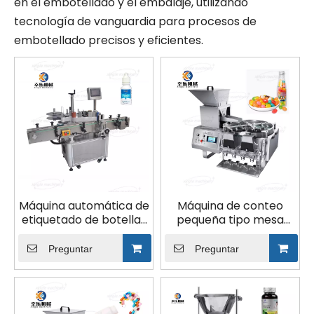
en el embotellado y el embalaje, utilizando
tecnología de vanguardia para procesos de
embotellado precisos y eficientes.
Máquina automática de
Máquina de conteo
etiquetado de botellas
pequeña tipo mesa
redondas verticales de
gomosa de
plástico de vidrio
embotellado de dulces
Preguntar
Preguntar