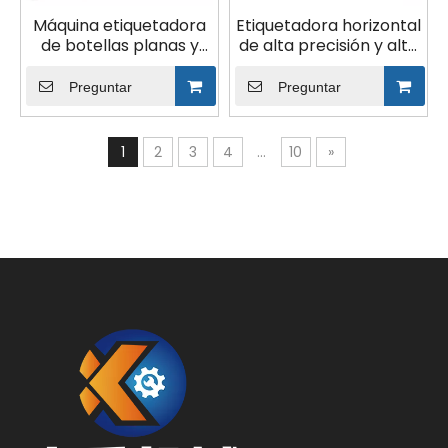
Máquina etiquetadora
Etiquetadora horizontal
de botellas planas y
de alta precisión y alta
botellas cuadradas
productividad
para productos de
Preguntar
Preguntar
salud
1
2
3
4
...
10
»