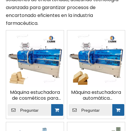
avanzada para garantizar procesos de
encartonado eficientes en la industria
farmacéutica.
Máquina estuchadora
Máquina estuchadora
de cosméticos para
automática
productos alimenticios
multifuncional con
farmacéuticos
control PLC
Preguntar
Preguntar