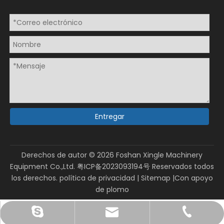
Entregar
Derechos de autor ©
2026
Foshan Xingle Machinery
Equipment Co.,Ltd.
粤ICP备2023093194号
Reservados todos
los derechos.
política de privacidad
|
Sitemap
|Con apoyo
de
plomo
sales@xinglepm.com
+86-15919644519
paquete