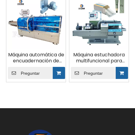
Máquina automática de
Máquina estuchadora
encuadernación de
multifuncional para
ampollas de dulces
medicamentos
farmacéuticos de
cosméticos con
Preguntar
Preguntar
acero inoxidable
control PLC