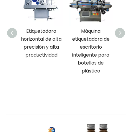
ora
Máquina
Máquina
e alta
etiquetadora de
etiquetadora de
et
 alta
escritorio
botellas planas y
el
idad
inteligente para
botellas
botel
botellas de
cuadradas para
pa
plástico
productos de
salud