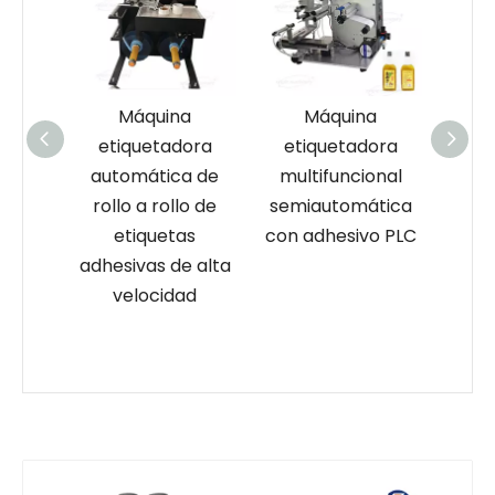
a
Máquina
Máquina
ora
etiquetadora
etiquetadora
et
a de
automática de
multifuncional
auto
s,
rollo a rollo de
semiautomática
posi
ra de
etiquetas
con adhesivo PLC
de 
ica de
adhesivas de alta
dis
velocidad