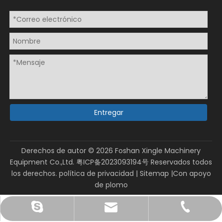
Entregar
Derechos de autor ©
2026
Foshan Xingle Machinery
Equipment Co.,Ltd.
粤ICP备2023093194号
Reservados todos
los derechos.
política de privacidad
|
Sitemap
|Con apoyo
de
plomo
sales@xinglepm.com
+86-15919644519
paquete