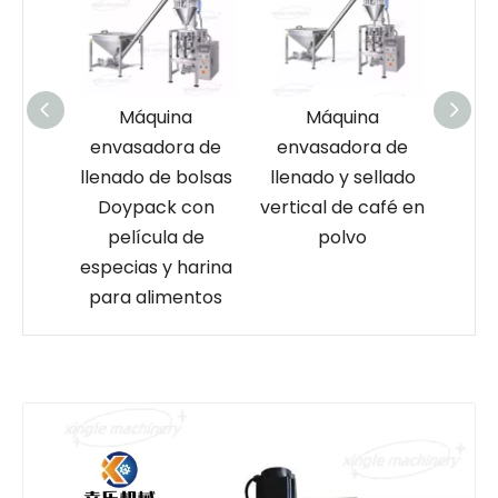
a
Máquina
Máquina
a de
envasadora de
envasadora de
env
 y
llenado de bolsas
llenado y sellado
llena
lsitas
Doypack con
vertical de café en
o
película de
polvo
aut
ión
especias y harina
sella
para alimentos