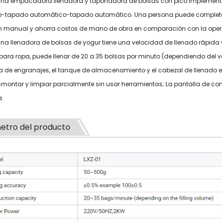
ina empacadora llenadora y taponadora de bolsas con pico implement
-tapado automático-tapado automático. Una persona puede completar to
ón manual y ahorra costos de mano de obra en comparación con la oper
ina llenadora de bolsas de yogur tiene una velocidad de llenado rápi
para ropa, puede llenar de 20 a 35 bolsas por minuto (dependiendo del 
 de engranajes, el tanque de almacenamiento y el cabezal de llenado e
ontar y limpiar parcialmente sin usar herramientas; La pantalla de con
.
etro del producto