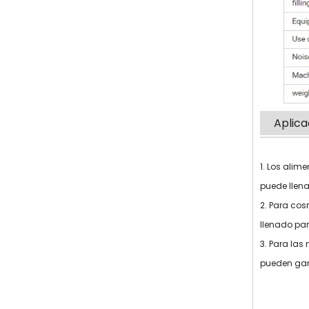
Aplica
1. Los alim
puede llena
2. Para cos
llenado par
3. Para las
pueden gar