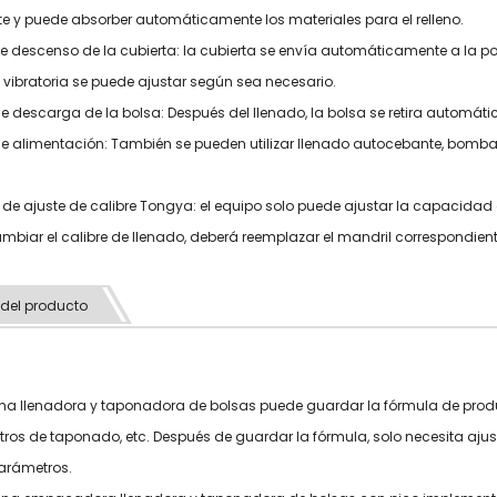
 y puede absorber automáticamente los materiales para el relleno.
e descenso de la cubierta: la cubierta se envía automáticamente a la posi
 vibratoria se puede ajustar según sea necesario.
e descarga de la bolsa: Después del llenado, la bolsa se retira automát
e alimentación: También se pueden utilizar llenado autocebante, bombas 
de ajuste de calibre Tongya: el equipo solo puede ajustar la capacidad 
mbiar el calibre de llenado, deberá reemplazar el mandril correspondient
 del producto
na llenadora y taponadora de bolsas puede guardar la fórmula de produc
ros de taponado, etc. Después de guardar la fórmula, solo necesita ajus
parámetros.