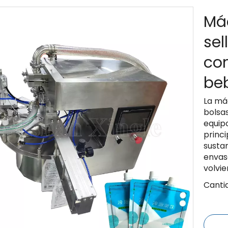
Má
sel
con
beb
La má
bolsas
equipo
princ
susta
envase
volvi
Canti