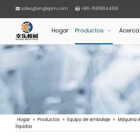
sales@xinglepm.com
+86-15919644519


Hogar
Productos
Acerca
Hogar
»
Productos
»
Equipo de embalaje
»
Máquina 
líquidas