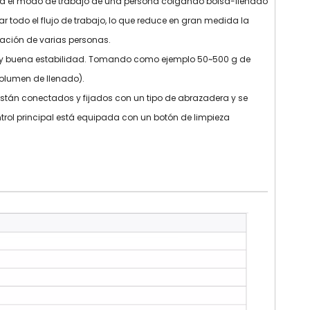
a el modo de trabajo de una persona colgando bolsa-llenado
do el flujo de trabajo, lo que reduce en gran medida la
ación de varias personas.
da y buena estabilidad. Tomando como ejemplo 50~500 g de
volumen de llenado).
stán conectados y fijados con un tipo de abrazadera y se
trol principal está equipada con un botón de limpieza