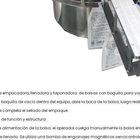
Máquina empacadora de
Máquina envasadora de
bolsas con sello lateral
sellado de cuatro lados
de llenado de polvo
con hisopo de mascarilla
multifunción
automática
multifuncional
 empacadora, llenadora y taponadora de bolsas con boquilla para yogur
a boquilla de vacío dentro del equipo, abre la boca de la bolsa, luego 
e completa el sellado del empaque.
 de función y estructura:
e alimentación de la bolsa: el operador cuelga manualmente la bolsa en 
e llenado: Se utiliza una bomba de engranajes magnéticos servocontrola