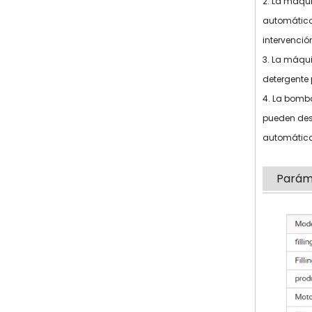
2. La máqu
automático
intervenci
3. La máqu
detergente 
4. La bomba
pueden desm
automática
Parám