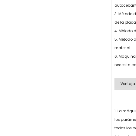
autocebante
3. Método d
de la placa
4. Método d
5. Método d
material.
6. Máquina 
necesita ca
Ventaja
1. La máqui
los parámet
todos los 