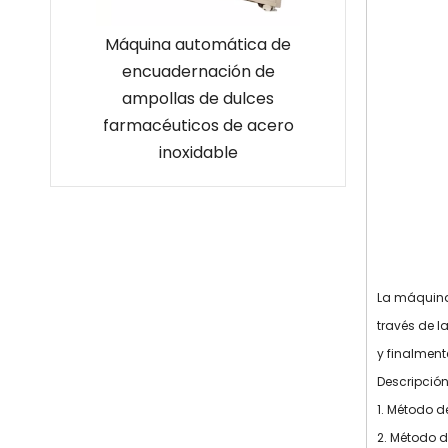
Máquina automática de
Empaquetadora de
encuadernación de
bolsas de líquido para
ampollas de dulces
mermelada de salsa de
farmacéuticos de acero
tomate con sello de tres
inoxidable
lados
La máquina
través de l
y finalment
Descripción
1. Método d
2. Método d