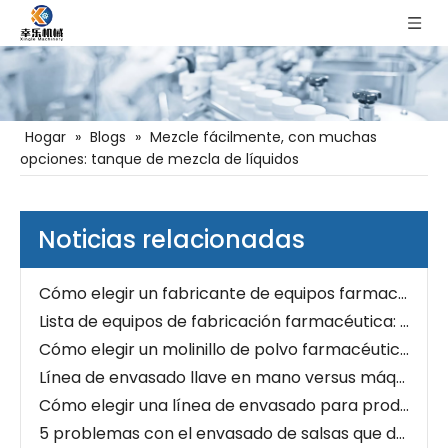
Tendencias del mercado de máquinas de llenado, taponado y etiquetado de alimentos y bebidas
Hogar
»
Blogs
»
Mezcle fácilmente, con muchas
opciones: tanque de mezcla de líquidos
Cómo seleccionar una máquina de recubrimiento de tabletas farmacéuticas
Solución de problemas de la prensa de tabletas: tapado, pegado, laminación y variación de peso
Prensa de tabletas rotativa versus de un solo punzón: capacidad, herramientas y aplicaciones
Noticias relacionadas
Molienda de polvo farmacéutico: tamaño de partícula, tamaño de malla y consideraciones sobre el material
Cómo elegir un fabricante de equipos farmacéuticos: 12 preguntas que los compradores deben hacer
Lista de equipos de fabricación farmacéutica: desde las materias primas hasta el embalaje final
Cómo elegir un molinillo de polvo farmacéutico para API y excipientes
Línea de envasado llave en mano versus máquinas separadas: lo que realmente cuesta menos
Cómo elegir una línea de envasado para productos granulados: guía completa para el comprador
5 problemas con el envasado de salsas que destruyen tu eficiencia
¿Cómo lograr un envasado de líquidos sin complicaciones? Puntos técnicos clave para el llenado de bolsas