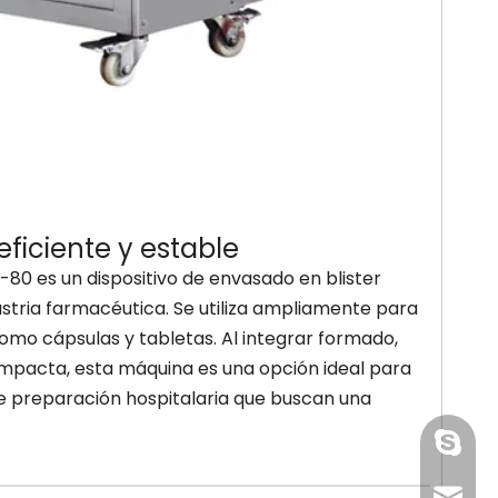
adora de
Máquina envasadora de
Empaquetadora 
miel
blister de bolas de
de alta veloci
 de alta
algodón con alcohol
ampolla de la p
ad
farmacéutico de alta
hospita
calidad
ficiente y estable
80 es un dispositivo de envasado en blister
ria farmacéutica. Se utiliza ampliamente para
omo cápsulas y tabletas. Al integrar formado,
ompacta, esta máquina es una opción ideal para
de preparación hospitalaria que buscan una
paquet