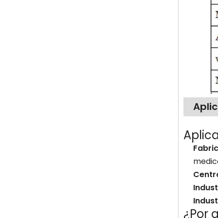
Apli
Aplic
Fabri
medic
Centr
Indust
Indus
¿Por 