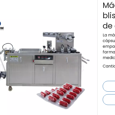
Má
bli
de 
La má
cápsul
empaq
farma
medic
Canti