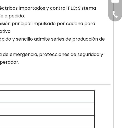
sales@
ctricos importados y control PLC; Sistema
+86-15
e a pedido.
nsmisión principal impulsado por cadena para
ativo.
ápido y sencillo admite series de producción de
da de emergencia, protecciones de seguridad y
operador.