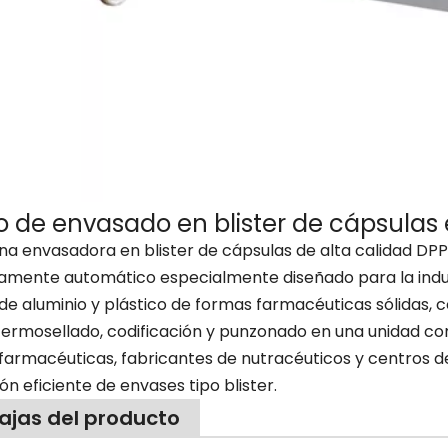
ora de
Máquina envasadora de
Máquina envas
 suave de
blister de caramelo de
blister de 
utica para
acero inoxidable tipo
multifuncional
anitaria
placa para productos
velocid
alimenticios
o de envasado en blister de cápsulas e
na envasadora en blister de cápsulas de alta calidad DPP-
mente automático especialmente diseñado para la indust
de aluminio y plástico de formas farmacéuticas sólidas, c
 termosellado, codificación y punzonado en una unidad c
 farmacéuticas, fabricantes de nutracéuticos y centros 
n eficiente de envases tipo blister.
ajas del producto