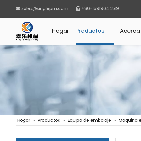
sales@xinglepm.com
+86-15919644519


Hogar
Productos
Acerca
Hogar
»
Productos
»
Equipo de embalaje
»
Máquina e