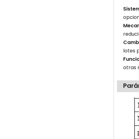
Siste
opcion
Mecan
reduci
Cambi
lotes 
Funci
otras 
Pará