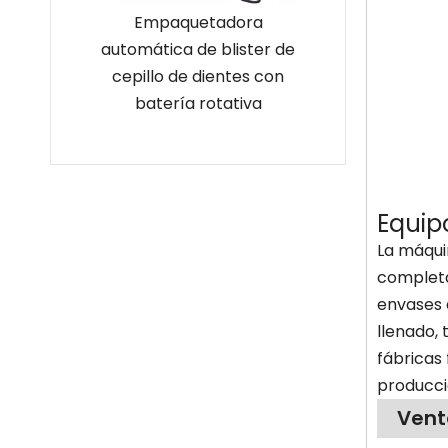
ática de
Empaquetadora
Empaquetad
blister
automática de blister de
aluminio doble
tico
cepillo de dientes con
la tira farmacé
mado
batería rotativa
la atención s
Equip
La máqui
completa
envases 
llenado,
fábricas
producció
Vent