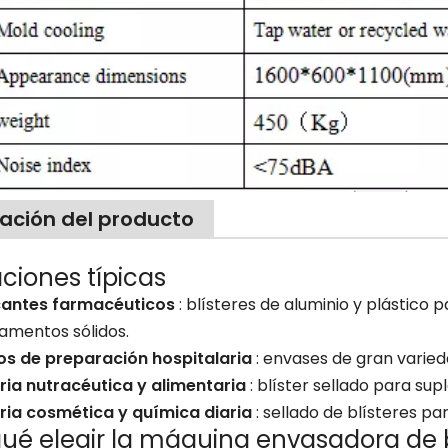
cación del producto
aciones típicas
cantes farmacéuticos
: blísteres de aluminio y plástico 
amentos sólidos.
os de preparación hospitalaria
: envases de gran varie
ria nutracéutica y alimentaria
: blíster sellado para su
tria cosmética y química diaria
: sellado de blísteres 
qué elegir la máquina envasadora de b