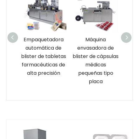
dora
Máquina
Máquina selladora
a de
envasadora de
de papel de
aut
abletas
blister de cápsulas
aluminio con
pr
cas de
médicas
sellador por
table
sión
pequeñas tipo
inducción
farm
placa
completamente
a
automática