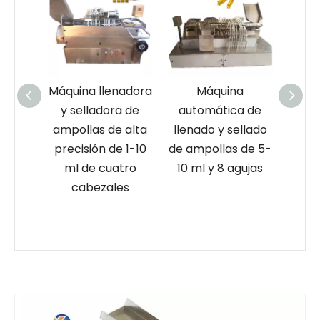
de
Máquina llenadora
Máquina
Máqui
llado
y selladora de
automática de
y s
las
ampollas de alta
llenado y sellado
amp
te
precisión de 1-10
de ampollas de 5-
agu
 al
ml de cuatro
10 ml y 8 agujas
con
cabezales
es
s