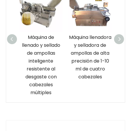
a de
Máquina llenadora
Máquina de
sellado
y selladora de
llenado y sellado
a
llas
ampollas de alta
de ampollas de
ll
ente
precisión de 1-10
acero inoxidable
de 
te al
ml de cuatro
para productos
10
e con
cabezales
químicos de
ales
laboratorio
les