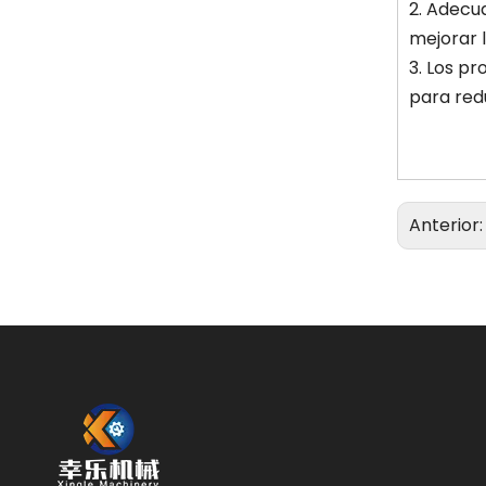
2. Adecu
mejorar l
3. Los pr
para red
Anterior