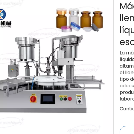
Má
ll
líq
esc
La má
líquid
altam
el lle
tipo 
adecu
produ
labora
Canti