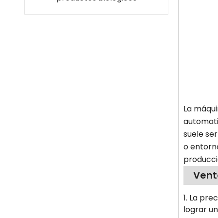
La máqui
automatiz
suele se
o entorno
producci
Vent
1. La pre
lograr un