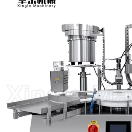
enado y
Máquina de llenado y
Máquina autom
idos para
tapado de viales de polvo
llenado y tap
os de alta
completamente
líquidos de 
d
automática de 6 agujas
cabezal con 