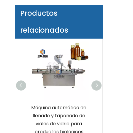
Productos
relacionados
enado de
Máquina automática de
Máquina de ll
dicina,
llenado y taponado de
tapado de líqu
enado de
viales de vidrio para
viales cosmétic
céuticos
productos biológicos
calida