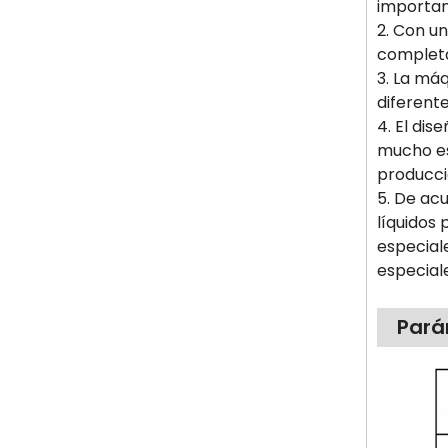
importan
2. Con u
completa
3. La má
diferente
4. El di
mucho es
producci
5. De ac
líquidos
especial
especiale
Pará