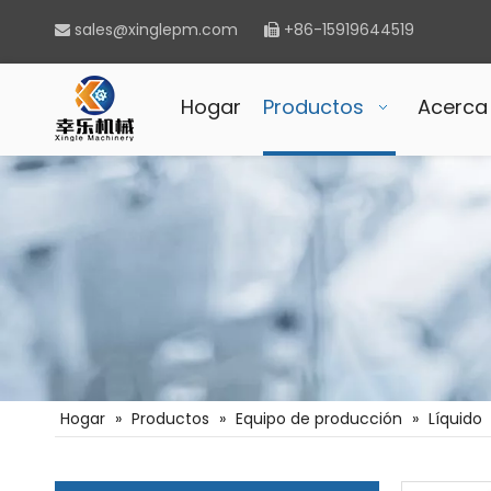
sales@xinglepm.com
+86-15919644519


Hogar
Productos
Acerca
Hogar
»
Productos
»
Equipo de producción
»
Líquido