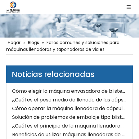
Hogar
»
Blogs
»
Fallos comunes y soluciones para
máquinas llenadoras y taponadoras de viales.
Liderando la industria farmacéutica hacia una nueva era: Máquina llenadora de cápsulas
Una opción eficiente para las líneas de producción modernas: máquina llenadora y taponadora de viales completamente automática
Mezcle maravillosamente: mezclador tipo V
Noticias relacionadas
Descripción general de la máquina taponadora servo de alta velocidad
Cómo elegir la máquina envasadora de blister de plástico y aluminio adecuada
¿Cuál es el peso medio de llenado de las cápsulas?
Cómo operar la máquina llenadora de cápsulas
Solución de problemas de embalaje tipo blister
¿Cuál es el principio de la máquina llenadora de cápsulas?
Beneficios de utilizar máquinas llenadoras de cápsulas