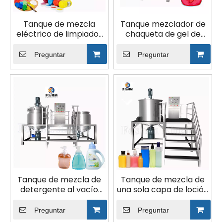
Tanque de mezcla
Tanque mezclador de
eléctrico de limpiador
chaqueta de gel de
facial 500L con
ducha al vacío
calefacción
pequeño de 20 l
Preguntar
Preguntar
Tanque de mezcla de
Tanque de mezcla de
detergente al vacío
una sola capa de loción
eléctrico de doble
de alta velocidad 1000L
chaqueta 200L
Preguntar
Preguntar