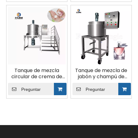
Tanque de mezcla
Tanque de mezcla de
circular de crema de
jabón y champú de
perfume de grado
acero inoxidable con
sanitario 3000L
agitador
Preguntar
Preguntar