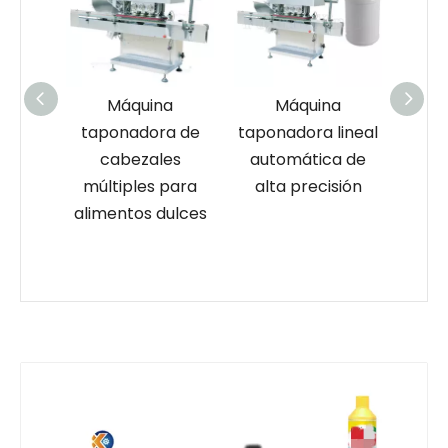
a
Máquina
Máquina
a de
taponadora de
taponadora lineal
tap
e
cabezales
automática de
loci
ón de
múltiples para
alta precisión
os
alimentos dulces
cu
 de
e