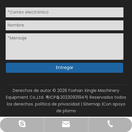
Entregar
Derechos de autor ©
2026
Foshan Xingle Machinery
Equipment Co.,Ltd.
粤ICP备2023093194号
Reservados todos
los derechos.
política de privacidad
|
Sitemap
|Con apoyo
de
plomo
sales@xinglepm.com
+86-15919644519
paquete