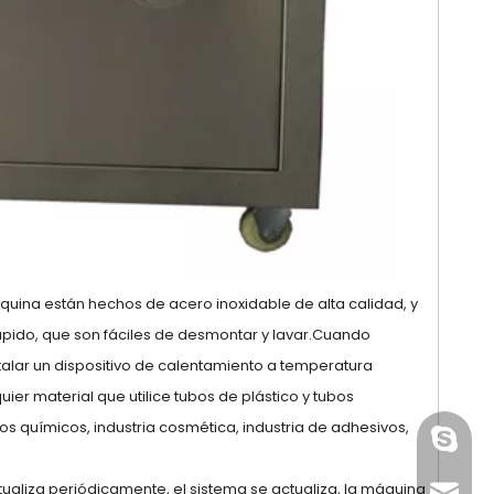
Fabricación de máquinas
Empaquetadora
etiquetadoras
automática de blister de
automáticas de etiquetas
tabletas farmacéuticas
adhesivas para
de alta precisión
etiquetado de botellas
quina están hechos de acero inoxidable de alta calidad, y
ápido, que son fáciles de desmontar y lavar.Cuando
talar un dispositivo de calentamiento a temperatura
er material que utilice tubos de plástico y tubos
químicos, industria cosmética, industria de adhesivos,
paquet
tualiza periódicamente, el sistema se actualiza, la máquina