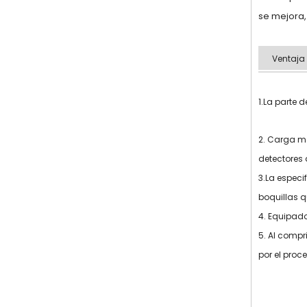
se mejora,
Ventaja
1.La parte 
2. Carga m
detectores 
3.La especi
boquillas q
4. Equipado
5. Al compr
por el proc