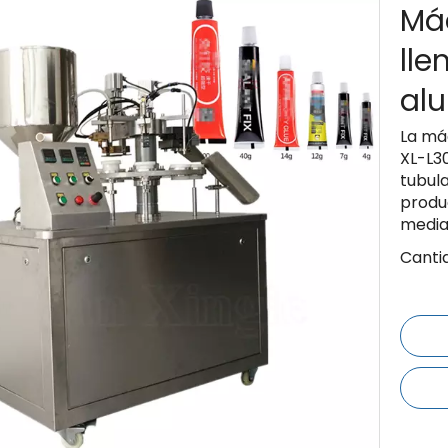
Má
lle
alu
La má
XL-L3
tubula
produ
media
Canti