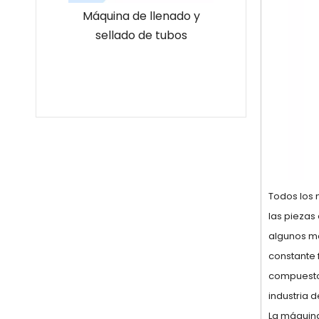
Máquina de llenado y
Máquina automática de
sellado de tubos
prensado de tabletas
rotativas farmacéuticas
de alta calidad
Todos los 
las piezas
algunos ma
constante 
compuestos
industria 
La máquina