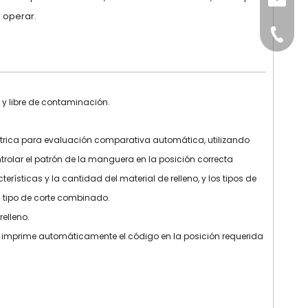
sales@
e operar.
+86-15
 y libre de contaminación.
trica para evaluación comparativa automática, utilizando
trolar el patrón de la manguera en la posición correcta
rísticas y la cantidad del material de relleno, y los tipos de
el tipo de corte combinado.
relleno.
 e imprime automáticamente el código en la posición requerida