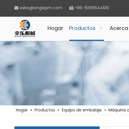
sales@xinglepm.com
+86-15919644519


Hogar
Productos
Acerca
Hogar
»
Productos
»
Equipo de embalaje
»
Máquina d