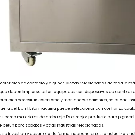
Máquina electrónica
Máquina taponadora
semiautomática de
automática de tapón de
conteo de tabletas y
rosca para llenado de
cápsulas
botellas de plástico
materiales de contacto y algunas piezas relacionadas de toda la má
 que deben limpiarse están equipadas con dispositivos de cambio r
teriales necesitan calentarse y mantenerse calientes, se puede ins
fuera del barril.Esta máquina puede seleccionar con confianza cualqui
 como materiales de embalaje.Es el mejor producto para pigmentos 
de betún para zapatos y otras industrias relacionadas.
 se investiga y desarrolla de forma independiente, se actualiza y ac