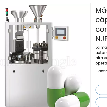
Má
cá
com
NJ
La má
autom
alta 
opera
Canti