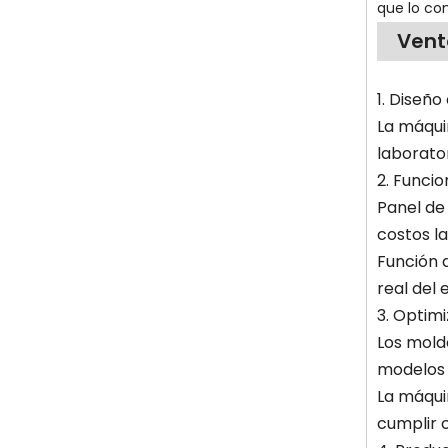
que lo co
Vent
1. Diseñ
La máqui
laborato
2. Funcio
Panel de 
costos l
Función 
real del 
3. Optim
Los molde
modelos 
La máqui
cumplir c