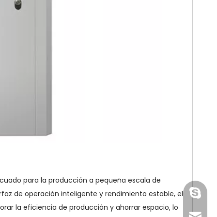
enado de
Máquina de llenado de
Máquina de ll
ática de
cápsulas automática de
cápsulas aut
 de alta
pequeño volumen a
industrial far
ad
escala de laboratorio 4#
comerci
400
decuado para la producción a pequeña escala de
paquet
faz de operación inteligente y rendimiento estable, el
ar la eficiencia de producción y ahorrar espacio, lo