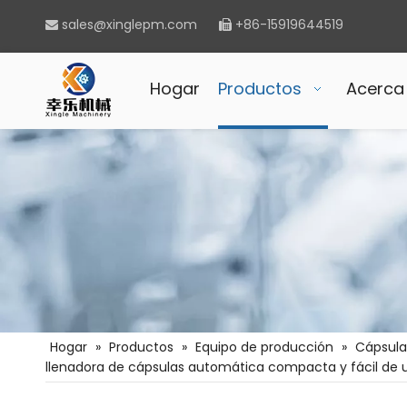
sales@xinglepm.com
+86-15919644519


Hogar
Productos
Acerca
Hogar
»
Productos
»
Equipo de producción
»
Cápsula
llenadora de cápsulas automática compacta y fácil de 