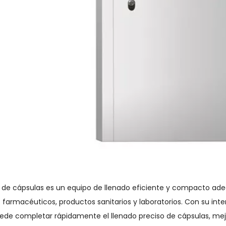
nadora
Máquina de llenado de
Máquina de ll
cápsulas
cápsulas
cápsulas autom
cal para
completamente
gel medicinal
acéuticos
automática profesional
velocid
del fabricante de China
or de cápsulas es un equipo de llenado eficiente y compacto a
farmacéuticos, productos sanitarios y laboratorios. Con su inter
ede completar rápidamente el llenado preciso de cápsulas, mejor