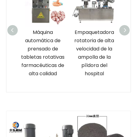
quina
Empaquetadora
Proveedor de
ática de
rotatoria de alta
máquina
sado de
velocidad de la
prensadora de
 rotativas
ampolla de la
tabletas de acero
uticas de
píldora del
inoxidable con
calidad
hospital
rotación única
g