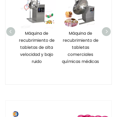
a de
Máquina de
Máquina de
ento de
recubrimiento de
recubrimiento de
rec
de alta
tabletas
tabletas
 y bajo
comerciales
automática
o
químicas médicas
multifuncional de
cal
alto rendimiento
ta