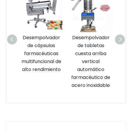
ador
Desempolvador
Desempolvador
Des
las
de cápsulas
de tabletas
de
s
farmacéuticas
cuesta arriba
icas
multifuncional de
vertical
far
o de
alto rendimiento
automático
aut
dad
farmacéutico de
acer
acero inoxidable